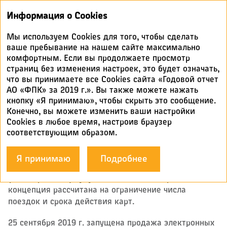
Годовой
Информация о Cookies
отчет 2019
Мы используем Cookies для того, чтобы сделать
ПЛАНЫ ПО МАРКЕТИНГОВОЙ
ваше пребывание на нашем сайте максимально
комфортным. Если вы продолжаете просмотр
ПОЛИТИКЕ
страниц без изменения настроек, это будет означать,
что вы принимаете все Cookies сайта «Годовой отчет
1 июля 2018 г. совместно с Дирекцией скоростного
АО «ФПК» за 2019 г.». Вы также можете нажать
сообщения – ​филиалом ОАО «РЖД» состоялся
кнопку «Я принимаю», чтобы скрыть это сообщение.
запуск нового продукта – ​«Деловой проездной»
Конечно, вы можете изменить ваши настройки
на скоростные поезда «Стриж» сообщением
Cookies в любое время, настроив браузер
Москва – ​Нижний Новгород. Концепция «Делового
соответствующим образом.
проездного» предусматривает внедрение нового
типа тарифа, применяемого для дорожных
Я принимаю
Подробнее
и электронных карт по принципу предоплаты
(авансирования) будущих поездок. Внедряемая
концепция рассчитана на ограничение числа
поездок и срока действия карт.
25 сентября 2019 г. запущена продажа электронных