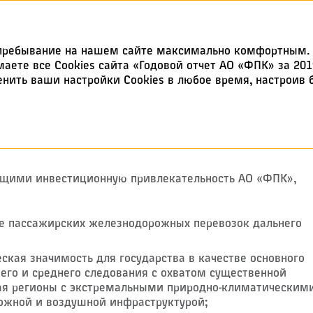
Годовой отчет 2019
е пребывание на нашем сайте максимально комфортным. 
имаете все Cookies сайта «Годовой отчет АО «ФПК» за 20
енить ваши настройки Cookies в любое время, настроив
ая привлекательность
ая привлекательност
щими инвестиционную привлекательность АО «ФПК»,
е пассажирских железнодорожных перевозок дальнего
ская значимость для государства в качестве основного
его и среднего следования с охватом существенной
чая регионы с экстремальными природно-климатическим
ожной и воздушной инфраструктурой;