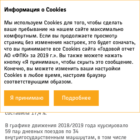
Годовой
Информация о Cookies
отчет 2019
Мы используем Cookies для того, чтобы сделать
ДЕЯТЕЛЬНОСТЬ НА РЫНКЕ
ваше пребывание на нашем сайте максимально
комфортным. Если вы продолжаете просмотр
ТРАНСПОРТНЫХ УСЛУГ
страниц без изменения настроек, это будет означать,
что вы принимаете все Cookies сайта «Годовой отчет
АО «ФПК» за 2019 г.». Вы также можете нажать
РЕАЛИЗОВАННЫЕ ПРОЕКТЫ В 2019 ГОДУ
кнопку «Я принимаю», чтобы скрыть это сообщение.
Дневные поезда
Конечно, вы можете изменить ваши настройки
Cookies в любое время, настроив браузер
соответствующим образом.
По итогам 2019 года на 18 % возросло отправление
пассажиров поездами с дневным режимом
пропуска, всего перевезено порядка 17,7 млн
Я принимаю
Подробнее
человек. Доля перевозок пассажиров дневными
поездами от общего объема перевозок АО «ФПК»
составила 17,4 %.
В графике движения 2018/2019 года курсировало
59 пар дневных поездов по 34
внутригосударственным маршрутам, в том числе