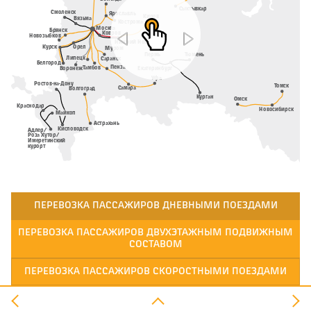
Сыктывкар
Смоленск
Ярославль
Киров
Вязьма
Кострома
Москва
Брянск
Ковров
Новозыбков
Нижний Новгород
Курск
Орел
Муром
Пермь
Тюмень
Липецк
Саранск
Белгород
Тамбов
Пенза
Екатеринбург
Воронеж
Уфа
Ростов-на-Дону
Томск
Самара
Волгоград
Курган
Омск
Краснодар
Новосибирск
Майкоп
Астрахань
Кисловодск
Адлер/
Роза Хутор/
Имеретинский
курорт
ПЕРЕВОЗКА ПАССАЖИРОВ ДНЕВНЫМИ ПОЕЗДАМИ
ПЕРЕВОЗКА ПАССАЖИРОВ ДВУХЭТАЖНЫМ ПОДВИЖНЫМ
СОСТАВОМ
ПЕРЕВОЗКА ПАССАЖИРОВ СКОРОСТНЫМИ ПОЕЗДАМИ