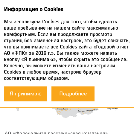
Годовой
Информация о Cookies
отчет 2019
Мы используем Cookies для того, чтобы сделать
ГЕОГРАФИЧЕСКОЕ
ваше пребывание на нашем сайте максимально
комфортным. Если вы продолжаете просмотр
ПОЛОЖЕНИЕ
страниц без изменения настроек, это будет означать,
что вы принимаете все Cookies сайта «Годовой отчет
АО «ФПК» за 2019 г.». Вы также можете нажать
кнопку «Я принимаю», чтобы скрыть это сообщение.
Конечно, вы можете изменить ваши настройки
Cookies в любое время, настроив браузер
Мурманск
Калининград
соответствующим образом.
Санкт-Петербург
Архангельск
Воркута
Вологда
Москва
Салехард
Кострома
Новый Уренгой
Воронеж
Киров
Я принимаю
Подробнее
Ейск
Ульяновск
Нерюнгри
Анапа
Нижневартовск
Самара
Ростов-на-Дону
Краснодар
Екатеринбург
Уфа
Хабаровск
Волгоград
Адлер
Оренбург
Элиста
Благовещенск
Челябинск
Томск
Владикавказ
Братск
Красноярск
Астрахань
Омск
Владивосток
Новосибирск
Чита
Улан-Удэ
Иркутск
АО «Федеральная пассажирская компания»