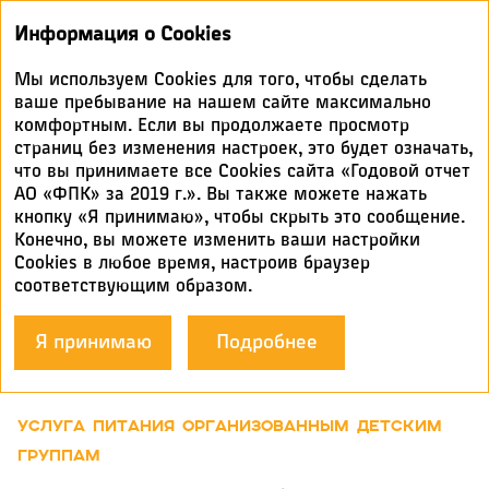
Годовой
Информация о Cookies
отчет 2019
Мы используем Cookies для того, чтобы сделать
СОВЕРШЕНСТВОВАНИЕ
ваше пребывание на нашем сайте максимально
комфортным. Если вы продолжаете просмотр
КАЧЕСТВА ПИТАНИЯ
страниц без изменения настроек, это будет означать,
что вы принимаете все Cookies сайта «Годовой отчет
АО «ФПК» за 2019 г.». Вы также можете нажать
ДОПОЛНИТЕЛЬНОЕ ПИТАНИЕ
кнопку «Я принимаю», чтобы скрыть это сообщение.
В 2019 году продолжила свое успешное развитие
Конечно, вы можете изменить ваши настройки
Cookies в любое время, настроив браузер
услуга по предоставлению дополнительного питания
соответствующим образом.
пассажирам. Оформление данной услуги возможно
при покупке билета в билетных кассах и на сайте,
а также непосредственно у проводника вагона
Я принимаю
Подробнее
во время поездки.
УСЛУГА ПИТАНИЯ ОРГАНИЗОВАННЫМ ДЕТСКИМ
ГРУППАМ