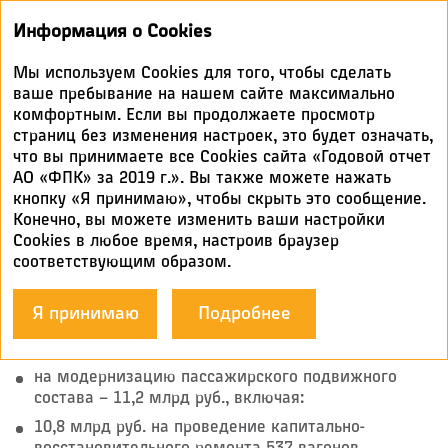
Годовой
Информация о Cookies
отчет 2019
Мы используем Cookies для того, чтобы сделать
СТРУКТУРА ИНВЕСТИЦИЙ
ваше пребывание на нашем сайте максимально
комфортным. Если вы продолжаете просмотр
страниц без изменения настроек, это будет означать,
В отчетном периоде 41,9 млрд руб. (
95,9 %
что вы принимаете все Cookies сайта «Годовой отчет
инвестиций) направлены на обновление
АО «ФПК» за 2019 г.». Вы также можете нажать
и модернизацию пассажирского подвижного
кнопку «Я принимаю», чтобы скрыть это сообщение.
состава, в том числе:
Конечно, вы можете изменить ваши настройки
Cookies в любое время, настроив браузер
на приобретение 574 новых пассажирских
соответствующим образом.
вагонов – ​30,7 млрд руб., включая:
420 вагонов для обновления подвижного состава
Я принимаю
Подробнее
в фирменных поездах,
154 двухэтажных вагонов;
на модернизацию пассажирского подвижного
состава – ​11,2 млрд руб., включая:
10,8 млрд руб. на проведение капитально-